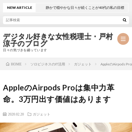
NEW ARTICLE
静かで穏やかな日々が続くことが40代の私の目標
デジタル好きな女性税理士・戸村
涼子のブログ
日々の気づきを綴っています
ソロビジネスのIT活用
ガジェット
AppleのAirpo
HOME
プ
AppleのAirpods Proは集中力革
ロ
事
命。3万円出す価値はあります
フ
務
メ
2020.02.20
ガジェット
ィ
所
ル
執