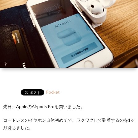
ー
HP
マ
筆
セ
ル
ガ
ミ
ナ
ー・
講
演
Pocket
先日、AppleのAirpods Proを買いました。
コードレスのイヤホン自体初めてで、ワクワクして到着するのを1ヶ
月待ちました。