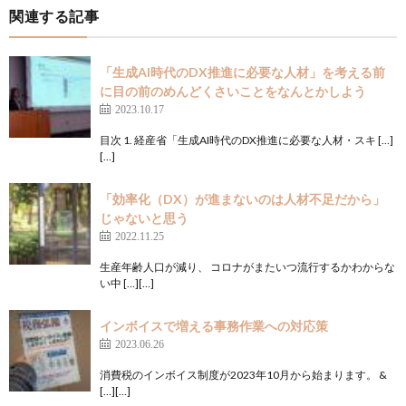
関連する記事
「生成AI時代のDX推進に必要な人材」を考える前
に目の前のめんどくさいことをなんとかしよう
2023.10.17
目次 1. 経産省「生成AI時代のDX推進に必要な人材・スキ […]
[…]
「効率化（DX）が進まないのは人材不足だから」
じゃないと思う
2022.11.25
生産年齢人口が減り、 コロナがまたいつ流行するかわからな
い中 […][…]
インボイスで増える事務作業への対応策
2023.06.26
消費税のインボイス制度が2023年10月から始まります。 &
[…][…]