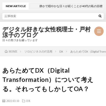
NEW ARTICLE
静かで穏やかな日々が続くことが40代の私の目標
デジタル好きな女性税理士・戸村
涼子のブログ
日々の気づきを綴っています
ソロビジネスのIT活用
DX
あらためてDX（Digital T
HOME
プ
あらためてDX（Digital
ロ
事
Transformation）について考え
フ
務
メ
る。それってもしかしてOA？
ィ
所
ル
執
2022.03.10
DX