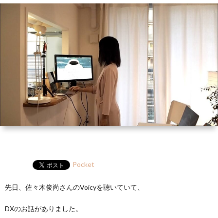
ー
HP
マ
筆
セ
ル
ガ
ミ
ナ
ー・
講
演
Pocket
先日、佐々木俊尚さんのVoicyを聴いていて、
DXのお話がありました。