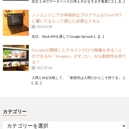
目次 1. AIでデータベースの考え方がますます重要に2. […][…]
ノンエンジニアが本格的なプログラムをChatGPT
に書いてもらって感じた必要なスキル
2024.05.08
先日、Slack APIを通じてGoogle Spreads […][…]
Googleが開発したテキストだけで画像を作ること
のできるAI「Imagen」がすごい。AIも創造性を持て
る？
2022.07.04
人間とAIを比較して、 「創造性は人間だからこそ持てる」 と
[…][…]
カテゴリー