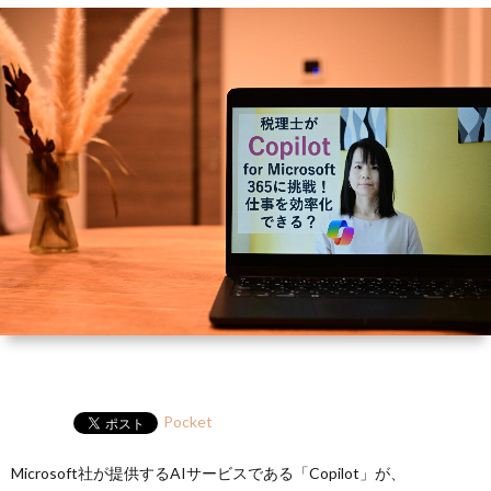
ー
HP
マ
筆
セ
ル
ガ
ミ
ナ
ー・
講
演
Pocket
Microsoft社が提供するAIサービスである「Copilot」が、