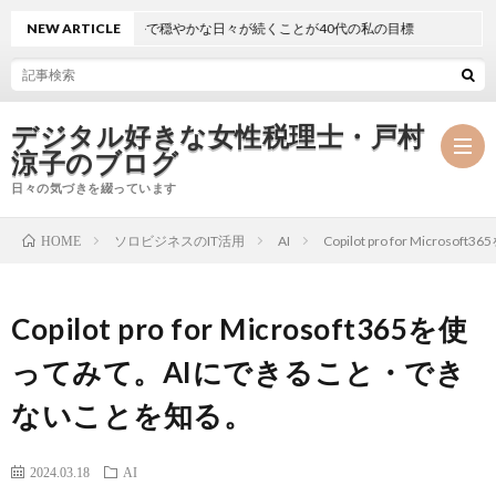
NEW ARTICLE
静かで穏やかな日々が続くことが40代の私の目標
デジタル好きな女性税理士・戸村
涼子のブログ
日々の気づきを綴っています
ソロビジネスのIT活用
AI
Copilot pro for Mi
HOME
プ
Copilot pro for Microsoft365を使
ロ
事
ってみて。AIにできること・でき
フ
務
メ
ないことを知る。
ィ
所
ル
執
2024.03.18
AI