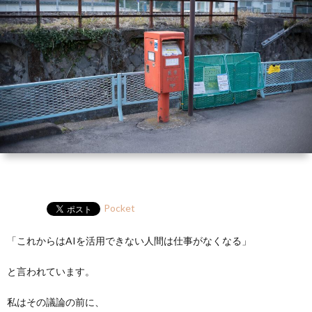
ー
HP
マ
筆
セ
ル
ガ
ミ
ナ
ー・
講
演
Pocket
「これからはAIを活用できない人間は仕事がなくなる」
と言われています。
私はその議論の前に、