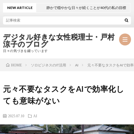
NEW ARTICLE
静かで穏やかな日々が続くことが40代の私の目標
デジタル好きな女性税理士・戸村
涼子のブログ
日々の気づきを綴っています
ソロビジネスのIT活用
AI
元々不要なタスクをAIで効
HOME
プ
元々不要なタスクをAIで効率化し
ロ
事
ても意味がない
フ
務
メ
2025.07.10
AI
ィ
所
ル
執