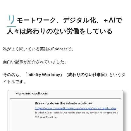
リ
モートワーク、デジタル化、＋AIで
人々は終わりのない労働をしている
私がよく聞いている英語のPodcastで、
面白い記事が紹介されていました。
その名も、
「Infinity Workday」（終わりのない仕事日）
というタ
イトルです。
www.microsoft.com
Breaking down the infinite workday
https://www.microsoft.com/en-us/worklab/work-trend-index/breaking-down-infinite-workday
To unlock AI’s full potential, we need to clear one key barrier. A follow-up to the 2
025 Work Trend Index.