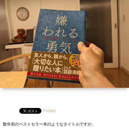
ー
HP
マ
筆
セ
ル
ガ
ミ
ナ
ー・
講
演
Pocket
数年前のベストセラー本のようなタイトルですが、