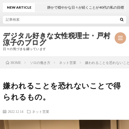
NEW ARTICLE
静かで穏やかな日々が続くことが40代の私の目標
デジタル好きな女性税理士・戸村
涼子のブログ
日々の気づきを綴っています
ソロの働き方
ネット営業
嫌われることを恐れないこ
HOME
プ
嫌われることを恐れないことで得
ロ
事
られるもの。
フ
務
メ
2022.12.14
ネット営業
ィ
所
ル
執