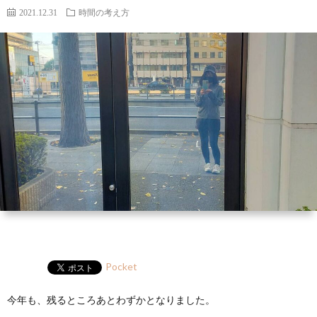
ー
HP
マ
筆
セ
2021.12.31
時間の考え方
ル
ガ
ミ
ナ
ー・
講
演
Pocket
今年も、残るところあとわずかとなりました。