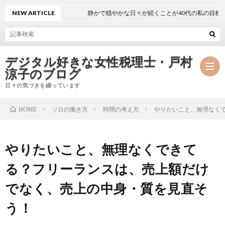
NEW ARTICLE
静かで穏やかな日々が続くことが40代の私の目標
デジタル好きな女性税理士・戸村
涼子のブログ
日々の気づきを綴っています
ソロの働き方
時間の考え方
やりたいこと、無理なく
HOME
プ
やりたいこと、無理なくできて
ロ
事
る？フリーランスは、売上額だけ
フ
務
メ
でなく、売上の中身・質を見直そ
ィ
所
ル
執
う！