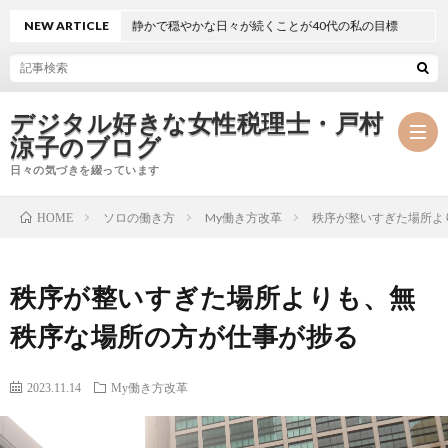
NEW ARTICLE
静かで穏やかな日々が続くことが40代の私の目標
デジタル好きな女性税理士・戸村
涼子のブログ
日々の気づきを綴っています
ソロの働き方
My働き方改革
秩序が整いすぎた場所よ
HOME
プ
秩序が整いすぎた場所よりも、無
ロ
事
秩序な場所の方が仕事が捗る
フ
務
メ
2023.11.14
My働き方改革
ィ
所
ル
執