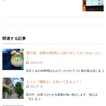
関連する記事
繁忙期・残業80時間から抜け出してみてわかったこ
と
2018.03.19
目次 1. あの80時間はなんだったのだろう2. 独立後は自 […][…]
もっと「曖昧さ」を持って生きよう！
2022.07.19
世の中、白黒つけたがる風潮が強い気がします。 例えば、
「仕 […][…]