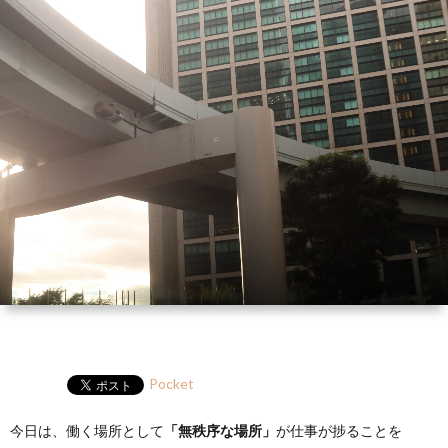
ー
HP
マ
筆
セ
ル
ガ
ミ
ナ
ー・
講
演
Pocket
今日は、働く場所として
「無秩序な場所」
が仕事が捗ることを