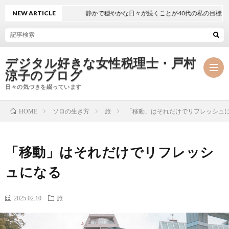
NEW ARTICLE
静かで穏やかな日々が続くことが40代の私の目標
デジタル好きな女性税理士・戸村
涼子のブログ
日々の気づきを綴っています
ソロの生き方
旅
「移動」はそれだけでリフレッシュ
HOME
プ
「移動」はそれだけでリフレッシ
ロ
事
ュになる
フ
務
メ
2025.02.10
旅
ィ
所
ル
執