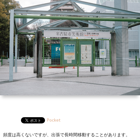
ー
HP
マ
筆
セ
ル
ガ
ミ
ナ
ー・
講
演
Pocket
頻度は高くないですが、出張で長時間移動することがあります。