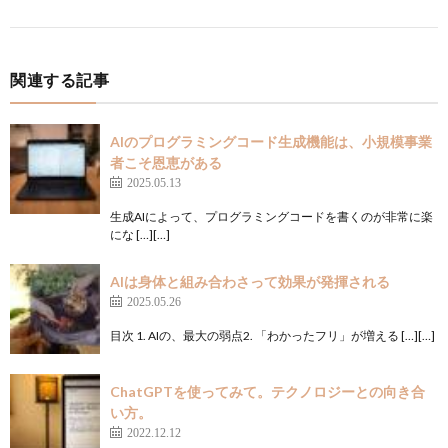
関連する記事
AIのプログラミングコード生成機能は、小規模事業
者こそ恩恵がある
2025.05.13
生成AIによって、プログラミングコードを書くのが非常に楽
にな […][…]
AIは身体と組み合わさって効果が発揮される
2025.05.26
目次 1. AIの、最大の弱点2. 「わかったフリ」が増える […][…]
ChatGPTを使ってみて。テクノロジーとの向き合
い方。
2022.12.12