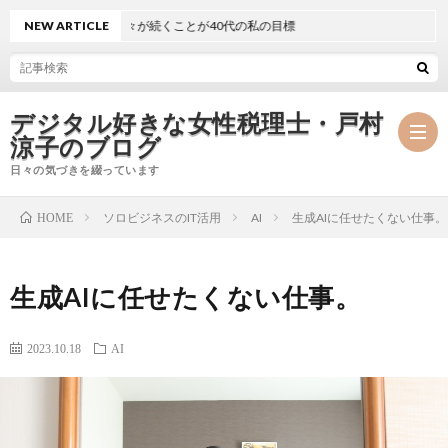
かで穏やかな日々が続くことが40代の私の目標
NEW ARTICLE
デジタル好きな女性税理士・戸村
涼子のブログ
日々の気づきを綴っています
ソロビジネスのIT活用
AI
生成AIに任せたくない仕事。
HOME
プ
生成AIに任せたくない仕事。
ロ
事
フ
務
2023.10.18
AI
メ
ィ
所
ル
執