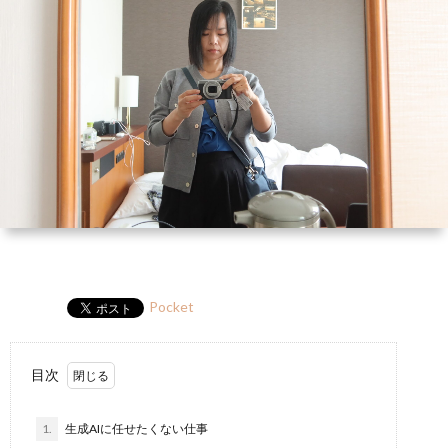
ー
HP
マ
筆
セ
ル
ガ
ミ
ナ
ー・
講
演
Pocket
目次
1.
生成AIに任せたくない仕事