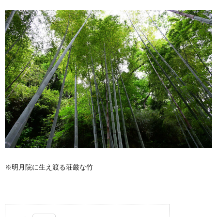
※明月院に生え渡る荘厳な竹