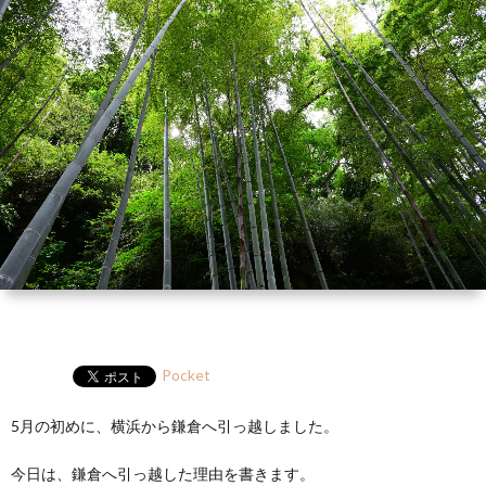
ー
HP
マ
筆
セ
ル
ガ
ミ
ナ
ー・
講
演
Pocket
5月の初めに、横浜から鎌倉へ引っ越しました。
今日は、鎌倉へ引っ越した理由を書きます。