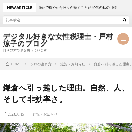
NEW ARTICLE
静かで穏やかな日々が続くことが40代の私の目標
デジタル好きな女性税理士・戸村
涼子のブログ
日々の気づきを綴っています
ソロの生き方
近況・お知らせ
鎌倉へ引っ越した理由
HOME
プ
鎌倉へ引っ越した理由。自然、人、
ロ
事
そして非効率さ。
フ
務
メ
2023.05.15
近況・お知らせ
ィ
所
ル
執