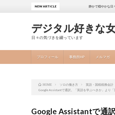
NEW ARTICLE
静かで穏やかな日々が続くこ
デジタル好きな
日々の気づきを綴っています
プロフィール
事務所HP
メルマガ
ソロの働き方
英語・国税税務会計
HOME
Google Assistantで通訳。「英語を学ぶべきか
Google Assista