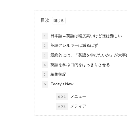
目次
日本語→英語は精度高いけど逆は難しい
1.
英語アレルギーは減るはず
2.
最終的には、「英語を学びたいか」が大事
3.
英語を学ぶ目的をはっきりさせる
4.
編集後記
5.
Today’s New
6.
メニュー
6.0.1.
メディア
6.0.2.