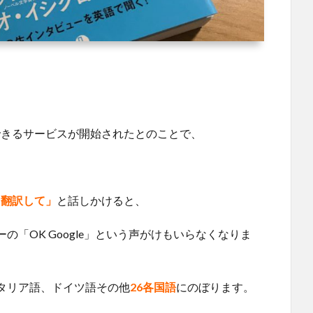
できるサービスが開始されたとのことで、
）に翻訳して」
と話しかけると、
「OK Google」という声がけもいらなくなりま
タリア語、ドイツ語その他
26各国語
にのぼります。