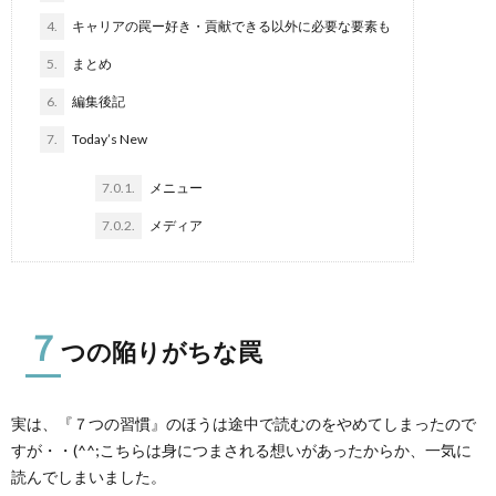
4.
キャリアの罠ー好き・貢献できる以外に必要な要素も
5.
まとめ
6.
編集後記
7.
Today’s New
7.0.1.
メニュー
7.0.2.
メディア
７
つの陥りがちな罠
実は、『７つの習慣』のほうは途中で読むのをやめてしまったので
すが・・(^^;こちらは身につまされる想いがあったからか、一気に
読んでしまいました。