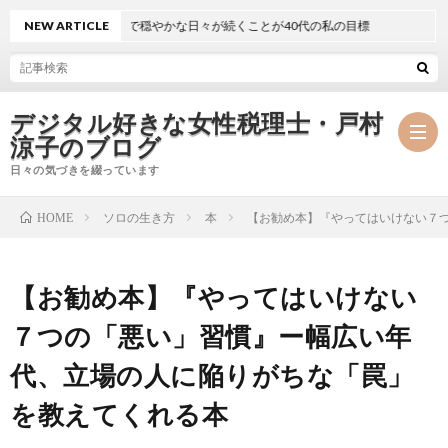
NEW ARTICLE
静かで穏やかな日々が続くことが40代の私の目標
デジタル好きな女性税理士・戸村
涼子のブログ
日々の気づきを綴っています
ソロの生き方
本
【お勧め本】『やってはいけない７
HOME
プ
【お勧め本】『やってはいけない
ロ
事
７つの「悪い」習慣』ー幅広い年
フ
務
メ
代、立場の人に陥りがちな「罠」
ィ
所
ル
執
を教えてくれる本