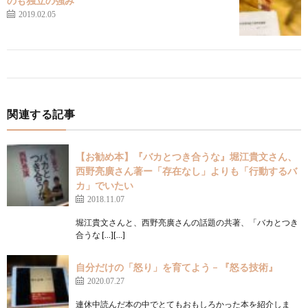
のも独立の強み
2019.02.05
関連する記事
【お勧め本】『バカとつき合うな』堀江貴文さん、
西野亮廣さん著ー「存在なし」よりも「行動するバ
カ」でいたい
2018.11.07
堀江貴文さんと、西野亮廣さんの話題の共著、「バカとつき
合うな […][…]
自分だけの「怒り」を育てよう – 『怒る技術』
2020.07.27
連休中読んだ本の中でとてもおもしろかった本を紹介しま