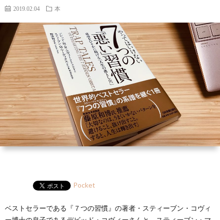
ー
HP
マ
筆
セ
2019.02.04
本
ル
ガ
ミ
ナ
ー・
講
演
Pocket
ベストセラーである『７つの習慣』の著者・スティーブン・コヴィ
ー博士の息子であるデビッド・コヴィーさんと、スティーブン・マ