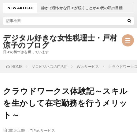
NEW ARTICLE
静かで穏やかな日々が続くことが40代の私の目標
デジタル好きな女性税理士・戸村
涼子のブログ
日々の気づきを綴っています
ソロビジネスのIT活用
Webサービス
クラウドワーク
HOME
プ
クラウドワークス体験記～スキル
ロ
事
を生かして在宅勤務を行うメリッ
フ
務
メ
ト～
ィ
所
ル
執
2016.05.09
Webサービス