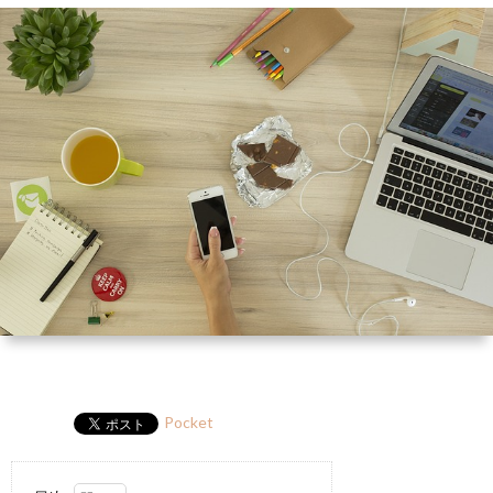
ー
HP
マ
筆
セ
ル
ガ
ミ
ナ
ー・
講
演
Pocket