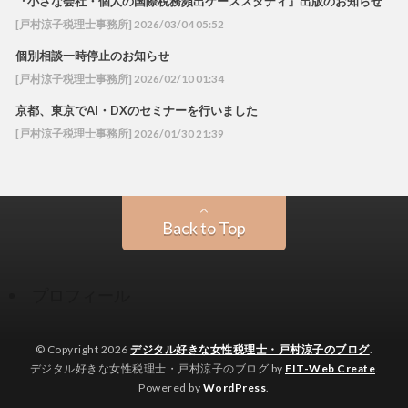
『小さな会社・個人の国際税務頻出ケーススタディ』出版のお知らせ
[戸村涼子税理士事務所] 2026/03/04 05:52
個別相談一時停止のお知らせ
[戸村涼子税理士事務所] 2026/02/10 01:34
京都、東京でAI・DXのセミナーを行いました
[戸村涼子税理士事務所] 2026/01/30 21:39
Back to Top
プロフィール
© Copyright 2026
デジタル好きな女性税理士・戸村涼子のブログ
.
デジタル好きな女性税理士・戸村涼子のブログ by
FIT-Web Create
.
Powered by
WordPress
.