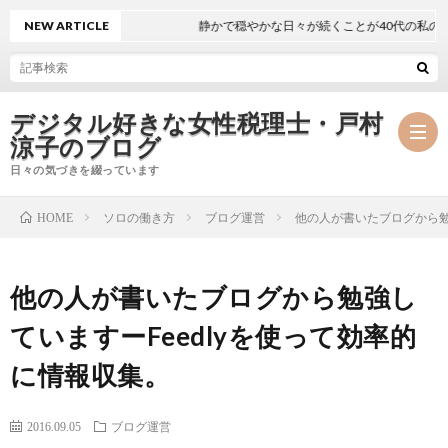
NEW ARTICLE
静かで穏やかな日々が続くことが40代の私の目標
デジタル好きな女性税理士・戸村
涼子のブログ
日々の気づきを綴っています
ソロの働き方
ブログ運営
他の人が書いたブログから勉
HOME
プ
他の人が書いたブログから勉強し
ロ
事
ていますーFeedlyを使って効率的
フ
務
メ
に情報収集。
ィ
所
ル
執
2016.09.05
ブログ運営