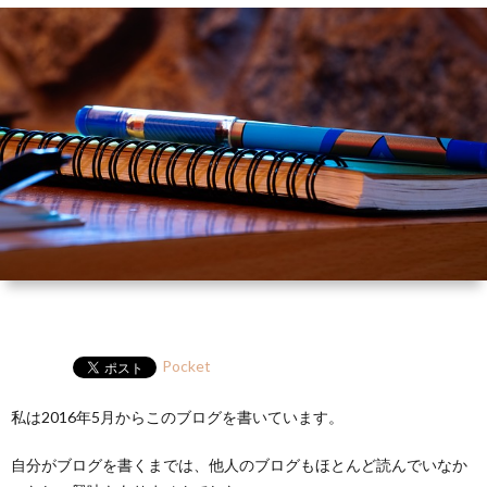
ー
HP
マ
筆
セ
ル
ガ
ミ
ナ
ー・
講
演
Pocket
私は2016年5月からこのブログを書いています。
自分がブログを書くまでは、他人のブログもほとんど読んでいなか