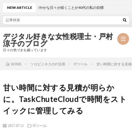
NEW ARTICLE
静かで穏やかな日々が続くことが40代の私の目標
デジタル好きな女性税理士・戸村
涼子のブログ
日々の気づきを綴っています
ソロビジネスのIT活用
ITツール
甘い時間に対する見積が
HOME
プ
甘い時間に対する見積が明らか
ロ
事
に。TaskChuteCloudで時間をスト
フ
務
メ
イックに管理してみる
ィ
所
ル
執
2017.07.11
ITツール