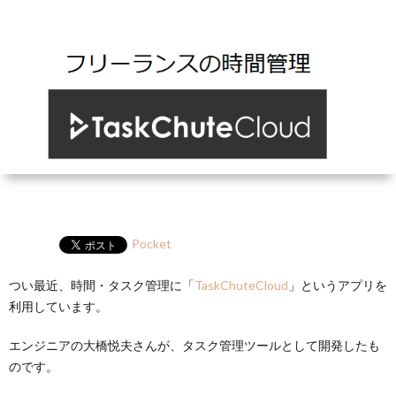
ー
HP
マ
筆
セ
ル
ガ
ミ
ナ
ー・
講
Pocket
演
つい最近、時間・タスク管理に「
TaskChuteCloud
」というアプリを
利用しています。
エンジニアの大橋悦夫さんが、
タスク管理ツール
として開発したも
のです。