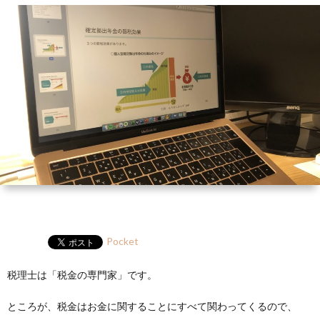
ー
HP
マ
筆
セ
ル
ガ
ミ
ナ
ー・
講
演
Pocket
税理士は「税金の専門家」です。
ところが、税金はお金に関することにすべて関わってくるので、