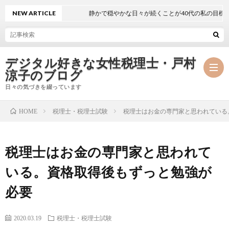
NEW ARTICLE
静かで穏やかな日々が続くことが40代の私の目標
デジタル好きな女性税理士・戸村
涼子のブログ
日々の気づきを綴っています
税理士・税理士試験
税理士はお金の専門家と思われている
HOME
プ
税理士はお金の専門家と思われて
ロ
事
いる。資格取得後もずっと勉強が
フ
務
メ
必要
ィ
所
ル
執
2020.03.19
税理士・税理士試験