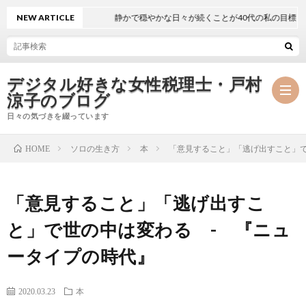
NEW ARTICLE
静かで穏やかな日々が続くことが40代の私の目標
デジタル好きな女性税理士・戸村
涼子のブログ
日々の気づきを綴っています
ソロの生き方
本
「意見すること」「逃げ出すこと」で
HOME
プ
「意見すること」「逃げ出すこ
ロ
事
と」で世の中は変わる - 『ニュ
フ
務
メ
ータイプの時代』
ィ
所
ル
執
2020.03.23
本