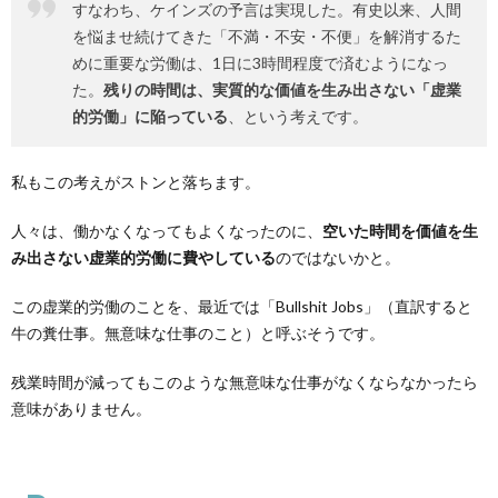
すなわち、ケインズの予言は実現した。有史以来、人間
を悩ませ続けてきた「不満・不安・不便」を解消するた
めに重要な労働は、1日に3時間程度で済むようになっ
た。
残りの時間は、実質的な価値を生み出さない「虚業
的労働」に陥っている
、という考えです。
私もこの考えがストンと落ちます。
人々は、働かなくなってもよくなったのに、
空いた時間を価値を生
み出さない虚業的労働に費やしている
のではないかと。
この虚業的労働のことを、最近では「Bullshit Jobs」（直訳すると
牛の糞仕事。無意味な仕事のこと）と呼ぶそうです。
残業時間が減ってもこのような無意味な仕事がなくならなかったら
意味がありません。