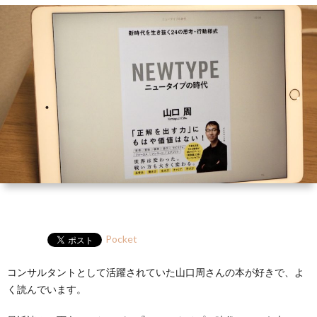
ー
HP
マ
筆
セ
ル
ガ
ミ
ナ
ー・
講
演
Pocket
コンサルタントとして活躍されていた山口周さんの本が好きで、よ
く読んでいます。