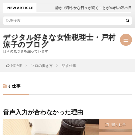
NEW ARTICLE
静かで穏やかな日々が続くことが40代の私の目標
デジタル好きな女性税理士・戸村
涼子のブログ
日々の気づきを綴っています
ソロの働き方
話す仕事
HOME
プ
話す仕事
ロ
事
フ
務
メ
音声入力が合わなかった理由
ィ
所
ル
執
書く仕事