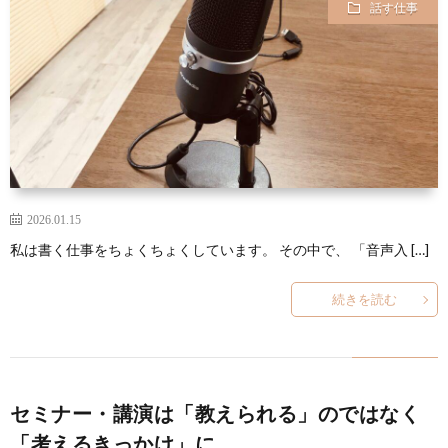
話す仕事
ー
HP
マ
筆
セ
ル
ガ
ミ
ナ
ー・
2026.01.15
講
私は書く仕事をちょくちょくしています。 その中で、 「音声入 […]
演
続きを読む
セミナー・講演は「教えられる」のではなく
「考えるきっかけ」に