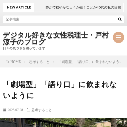
NEW ARTICLE
静かで穏やかな日々が続くことが40代の私の目標
デジタル好きな女性税理士・戸村
涼子のブログ
日々の気づきを綴っています
思考すること
「劇場型」「語り口」に飲まれないように
HOME
プ
「劇場型」「語り口」に飲まれな
ロ
事
いように
フ
務
メ
2025.07.28
思考すること
ィ
所
ル
執