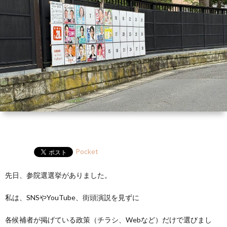
ー
HP
マ
筆
セ
ル
ガ
ミ
ナ
ー・
講
演
Pocket
先日、参院選選挙がありました。
私は、SNSやYouTube、街頭演説を見ずに
各候補者が掲げている政策（チラシ、Webなど）だけで選びまし