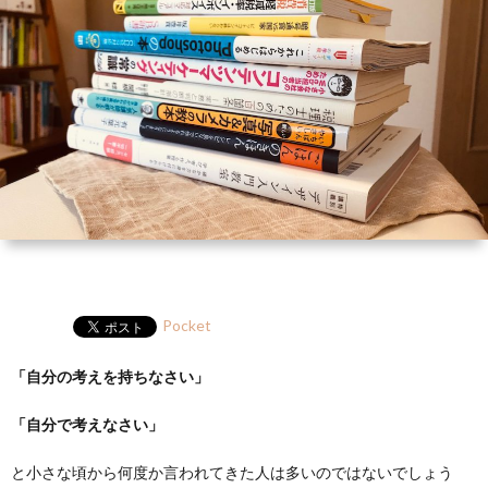
ー
HP
マ
筆
セ
ル
ガ
ミ
ナ
ー・
講
演
Pocket
「自分の考えを持ちなさい」
「自分で考えなさい」
と小さな頃から何度か言われてきた人は多いのではないでしょう