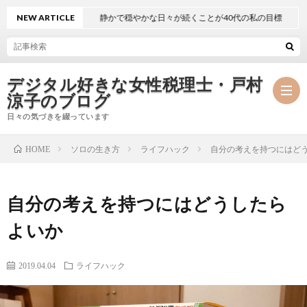
NEW ARTICLE
静かで穏やかな日々が続くことが40代の私の目標
デジタル好きな女性税理士・戸村
涼子のブログ
日々の気づきを綴っています
ソロの生き方
ライフハック
自分の考えを持つにはど
HOME
プ
自分の考えを持つにはどうしたら
ロ
事
よいか
フ
務
メ
2019.04.04
ライフハック
ィ
所
ル
執