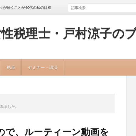
とが40代の私の目標
女性税理士・戸村涼子の
執筆
セミナー・講演
てみました。
ので、ルーティーン動画を