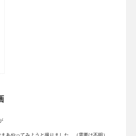
画
が
でまあやってみようと撮りました。（需要は不明）