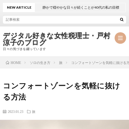
NEW ARTICLE
静かで穏やかな日々が続くことが40代の私の目標
デジタル好きな女性税理士・戸村
涼子のブログ
日々の気づきを綴っています
ソロの生き方
旅
コンフォートゾーンを気軽に抜ける
HOME
プ
コンフォートゾーンを気軽に抜け
ロ
事
る方法
フ
務
メ
2023.01.23
旅
ィ
所
ル
執