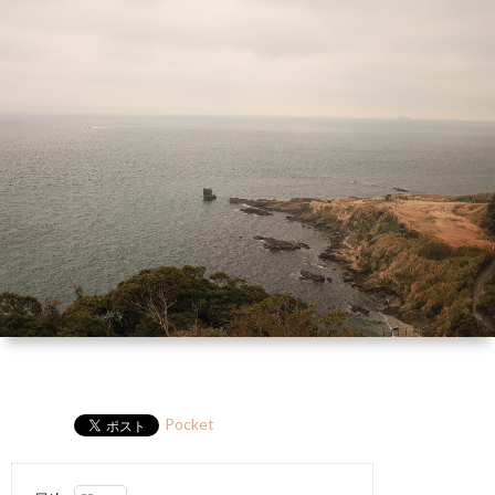
ー
HP
マ
筆
セ
ル
ガ
ミ
ナ
ー・
講
演
Pocket