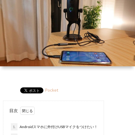
ー
HP
マ
筆
セ
ル
ガ
ミ
ナ
ー・
講
演
Pocket
目次
1.
Androidスマホに外付けUSBマイクをつけたい！