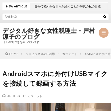
NEW ARTICLE
静かで穏やかな日々が続くことが40代の私の目標
デジタル好きな女性税理士・戸村
涼子のブログ
日々の気づきを綴っています
ソロビジネスのIT活用
ガジェット
Androidスマホ
HOME
プ
Androidスマホに外付けUSBマイク
ロ
事
を接続して録画する方法
フ
務
メ
2021.09.24
ガジェット
ィ
所
ル
執