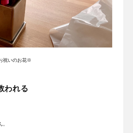
お祝いのお花※
救われる
ん。