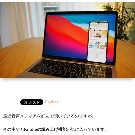
ー
HP
マ
筆
セ
ル
ガ
ミ
ナ
ー・
講
演
Pocket
最近音声メディアを好んで聞いているのですが、
その中でも
Kindleの読み上げ機能
が気に入っています。