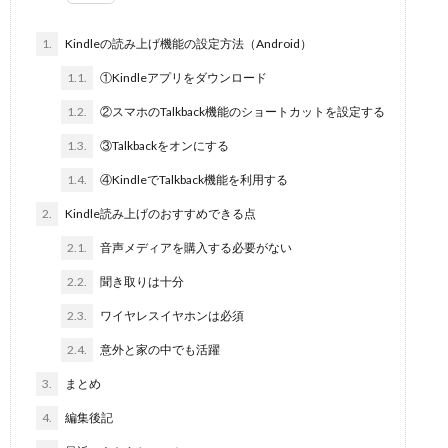
1.
Kindleの読み上げ機能の設定方法（Android）
1.1.
①Kindleアプリをダウンロード
1.2.
②スマホのTalkback機能のショートカットを設定する
1.3.
③Talkbackをオンにする
1.4.
④KindleでTalkback機能を利用する
2.
Kindle読み上げのおすすめできる点
2.1.
音声メディアを購入する必要がない
2.2.
聞き取りは十分
2.3.
ワイヤレスイヤホンは必須
2.4.
意外と家の中でも活躍
3.
まとめ
4.
編集後記