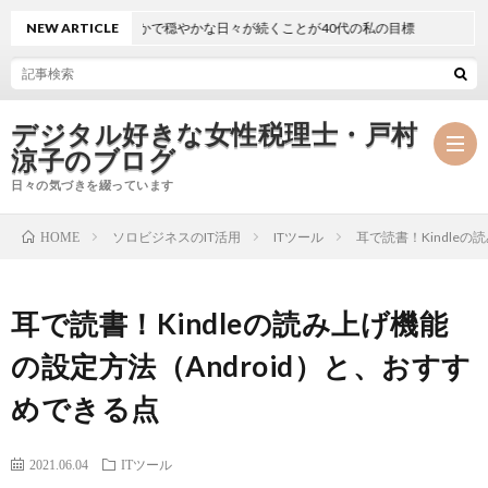
NEW ARTICLE
静かで穏やかな日々が続くことが40代の私の目標
デジタル好きな女性税理士・戸村
涼子のブログ
日々の気づきを綴っています
ソロビジネスのIT活用
ITツール
耳で読書！Kindle
HOME
プ
耳で読書！Kindleの読み上げ機能
ロ
事
の設定方法（Android）と、おすす
フ
務
メ
めできる点
ィ
所
ル
執
2021.06.04
ITツール