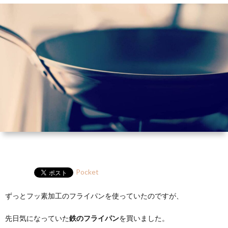
ー
HP
マ
筆
セ
ル
ガ
ミ
ナ
ー・
講
演
Pocket
ずっとフッ素加工のフライパンを使っていたのですが、
先日気になっていた
鉄のフライパン
を買いました。