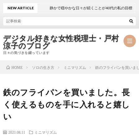
NEW ARTICLE
静かで穏やかな日々が続くことが40代の私の目標
デジタル好きな女性税理士・戸村
涼子のブログ
日々の気づきを綴っています
ソロの生き方
ミニマリズム
鉄のフライパンを買いま
HOME
プ
鉄のフライパンを買いました。長
ロ
事
く使えるものを手に入れると嬉し
フ
務
メ
い
ィ
所
ル
執
2021.08.11
ミニマリズム