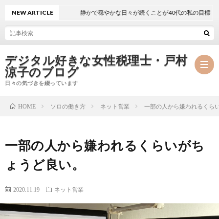
NEW ARTICLE
静かで穏やかな日々が続くことが40代の私の目標
デジタル好きな女性税理士・戸村
涼子のブログ
日々の気づきを綴っています
ソロの働き方
ネット営業
一部の人から嫌われるくら
HOME
プ
一部の人から嫌われるくらいがち
ロ
事
ょうど良い。
フ
務
メ
2020.11.19
ネット営業
ィ
所
ル
執