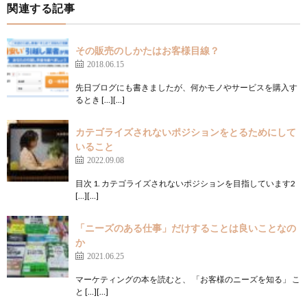
関連する記事
その販売のしかたはお客様目線？
2018.06.15
先日ブログにも書きましたが、何かモノやサービスを購入す
るとき […][…]
カテゴライズされないポジションをとるためにして
いること
2022.09.08
目次 1. カテゴライズされないポジションを目指しています2
[…][…]
「ニーズのある仕事」だけすることは良いことなの
か
2021.06.25
マーケティングの本を読むと、 「お客様のニーズを知る」 こ
と […][…]