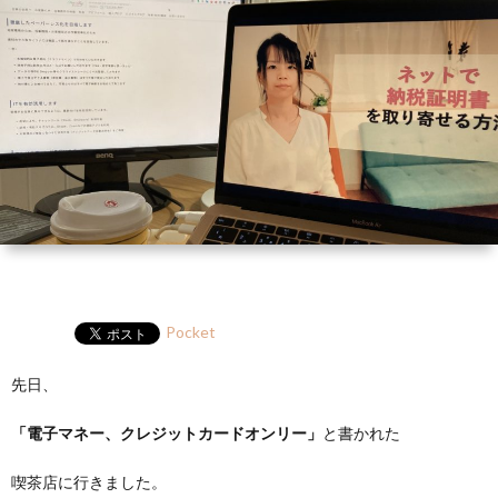
ー
HP
マ
筆
セ
ル
ガ
ミ
ナ
ー・
講
演
Pocket
先日、
「電子マネー、クレジットカードオンリー」
と書かれた
喫茶店に行きました。