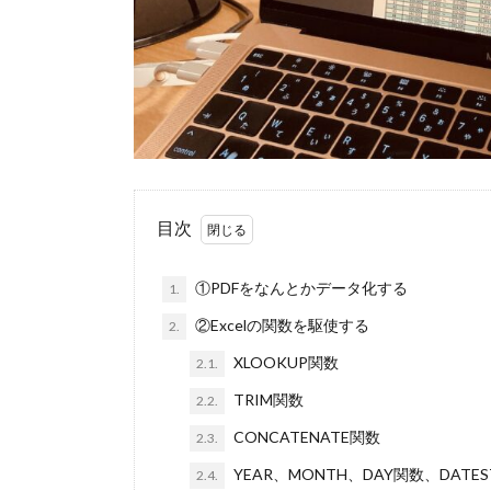
目次
①PDFをなんとかデータ化する
1.
②Excelの関数を駆使する
2.
XLOOKUP関数
2.1.
TRIM関数
2.2.
CONCATENATE関数
2.3.
YEAR、MONTH、DAY関数、DATES
2.4.