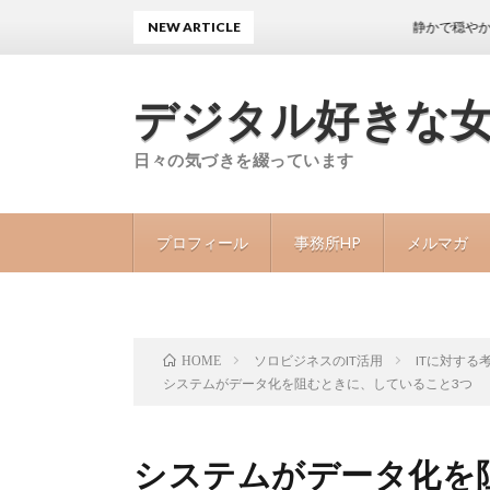
NEW ARTICLE
静かで穏やかな日々が続
デジタル好きな
日々の気づきを綴っています
プロフィール
事務所HP
メルマガ
ソロビジネスのIT活用
ITに対する
HOME
システムがデータ化を阻むときに、していること3つ
システムがデータ化を