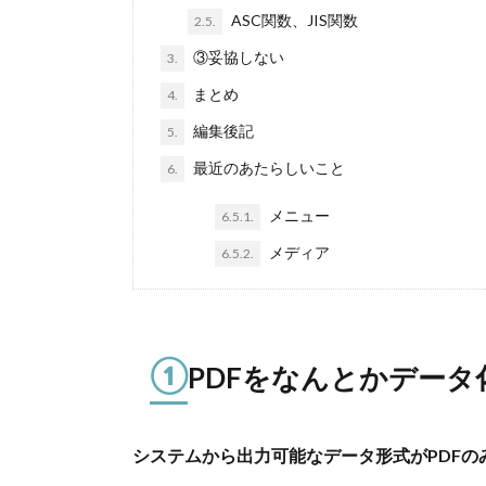
ASC関数、JIS関数
2.5.
③妥協しない
3.
まとめ
4.
編集後記
5.
最近のあたらしいこと
6.
メニュー
6.5.1.
メディア
6.5.2.
①
PDFをなんとかデータ
システムから出力可能なデータ形式がPDFの