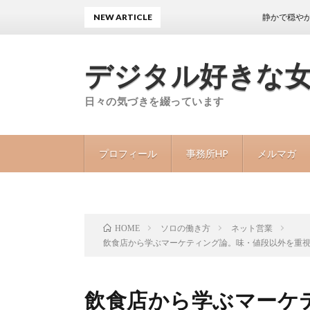
NEW ARTICLE
静かで穏やかな日々が続
デジタル好きな
日々の気づきを綴っています
プロフィール
事務所HP
メルマガ
ソロの働き方
ネット営業
HOME
飲食店から学ぶマーケティング論。味・値段以外を重
飲食店から学ぶマーケ