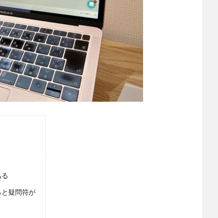
ある
ると疑問符が