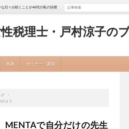
くことが40代の私の目標
女性税理士・戸村涼子の
執筆
セミナー・講演
ング
つけよう
MENTAで自分だけの先生