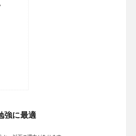
A
勉強に最適