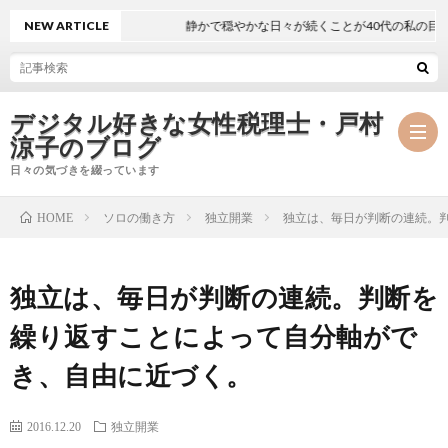
NEW ARTICLE
静かで穏やかな日々が続くことが40代の私の目標
デジタル好きな女性税理士・戸村
涼子のブログ
日々の気づきを綴っています
ソロの働き方
独立開業
独立は、毎日が判断の連続。
HOME
プ
独立は、毎日が判断の連続。判断を
ロ
事
繰り返すことによって自分軸がで
フ
務
メ
き、自由に近づく。
ィ
所
ル
執
2016.12.20
独立開業