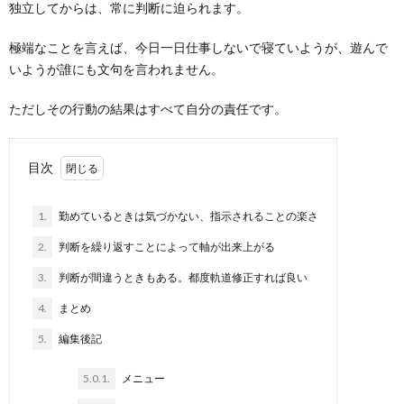
独立してからは、常に判断に迫られます。
極端なことを言えば、今日一日仕事しないで寝ていようが、遊んで
いようが誰にも文句を言われません。
ただしその行動の結果はすべて自分の責任です。
目次
1.
勤めているときは気づかない、指示されることの楽さ
2.
判断を繰り返すことによって軸が出来上がる
3.
判断が間違うときもある。都度軌道修正すれば良い
4.
まとめ
5.
編集後記
5.0.1.
メニュー