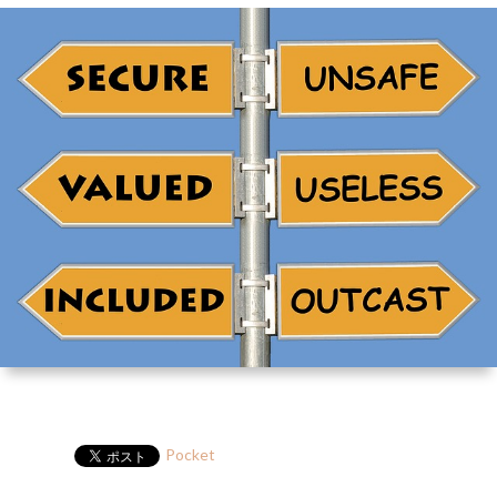
ー
HP
マ
筆
セ
ル
ガ
ミ
ナ
ー・
講
演
Pocket