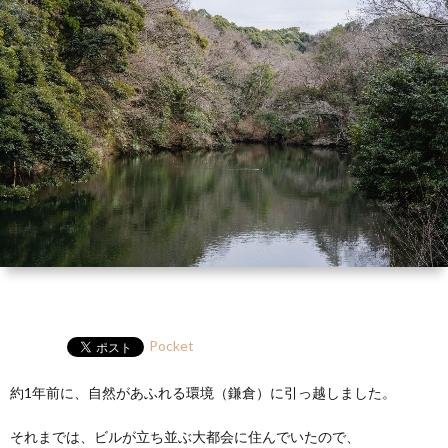
ー
HP
マ
筆
セ
ル
ガ
ミ
ナ
ー・
講
演
Pocket
約1年前に、自然があふれる環境（鎌倉）に引っ越しました。
それまでは、ビルが立ち並ぶ大都会に住んでいたので、