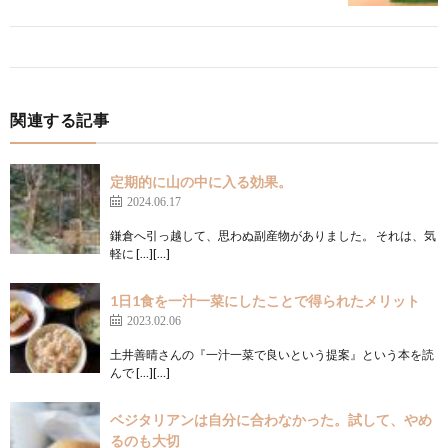
関連する記事
定期的に山の中に入る効果。
2024.06.17
鎌倉へ引っ越して、思わぬ副産物がありました。 それは、気
軽に […][…]
1日1食を一汁一菜にしたことで得られたメリット
2023.02.06
土井善晴さんの『一汁一菜で良いという提案』という本を読
んで […][…]
ベジタリアンは自分に合わなかった。試して、やめ
るのも大切