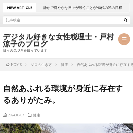
NEW ARTICLE
静かで穏やかな日々が続くことが40代の私の目標
デジタル好きな女性税理士・戸村
涼子のブログ
日々の気づきを綴っています
ソロの生き方
健康
自然あふれる環境が身近に存在す
HOME
プ
自然あふれる環境が身近に存在す
ロ
事
るありがたみ。
フ
務
メ
2024.03.07
健康
ィ
所
ル
執