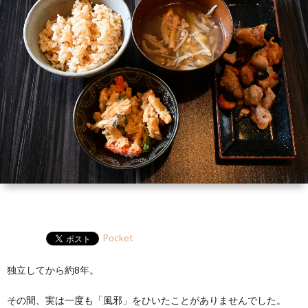
ー
HP
マ
筆
セ
ル
ガ
ミ
ナ
ー・
講
演
Pocket
独立してから約8年。
その間、実は一度も「風邪」をひいたことがありませんでした。