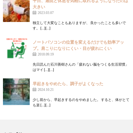
平日、通院と休息を気軽に取れるようになったのは
大きい
2023.03.07
独立して大変なこともありますが、 良かったことも多いで
す。 […][…]
ノートパソコンの位置を変えるだけでも効率アッ
プ。肩こりになりにくい・目が疲れにくい
2018.09.19
先日読んだ石川善樹さんの「疲れない脳をつくる生活習慣」
はマイ […][…]
早起きをやめたら、調子がよくなった
2024.10.21
少し前から、早起きするのをやめました。 すると、体がとて
も楽 […][…]