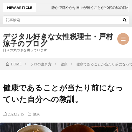
NEW ARTICLE
静かで穏やかな日々が続くことが40代の私の目標
デジタル好きな女性税理士・戸村
涼子のブログ
日々の気づきを綴っています
ソロの生き方
健康
健康であることが当たり前になっ
HOME
プ
健康であることが当たり前になっ
ロ
事
ていた自分への教訓。
フ
務
メ
2023.12.15
健康
ィ
所
ル
執