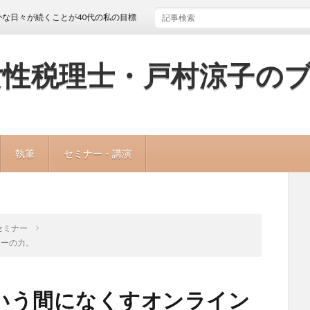
続くことが40代の私の目標
女性税理士・戸村涼子の
執筆
セミナー・講演
セミナー
ナーの力。
いう間になくすオンライン