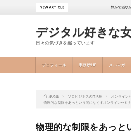
NEW ARTICLE
静かで穏やかな日々が
デジタル好きな
日々の気づきを綴っています
プロフィール
事務所HP
メルマガ
ソロビジネスのIT活用
オンライン
HOME
物理的な制限をあっという間になくすオンラインセミ
物理的な制限をあっと