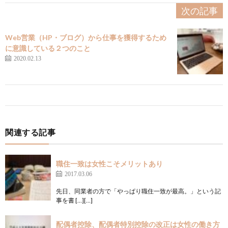
次の記事
Web営業（HP・ブログ）から仕事を獲得するため
に意識している２つのこと
2020.02.13
関連する記事
職住一致は女性こそメリットあり
2017.03.06
先日、同業者の方で「やっぱり職住一致が最高。」という記
事を書 […][…]
配偶者控除、配偶者特別控除の改正は女性の働き方