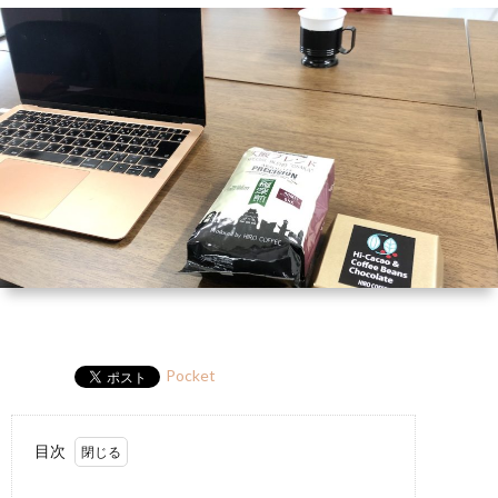
ー
HP
マ
筆
セ
ル
ガ
ミ
ナ
ー・
講
演
Pocket
目次