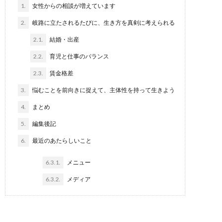
1.
女性からの相談が増えています
2.
岐路に立たされるたびに、生き方を真剣に考えられる
2.1.
結婚・出産
2.2.
育児と仕事のバランス
2.3.
賃金格差
3.
悩むことを前向きに捉えて、主体性を持って生きよう
4.
まとめ
5.
編集後記
6.
最近のあたらしいこと
6.3.1.
メニュー
6.3.2.
メディア