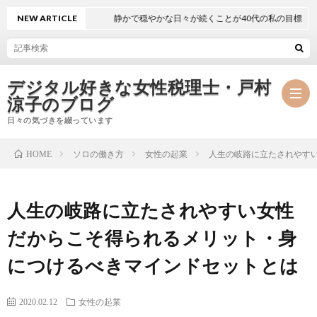
NEW ARTICLE
静かで穏やかな日々が続くことが40代の私の目標
デジタル好きな女性税理士・戸村
涼子のブログ
日々の気づきを綴っています
ソロの働き方
女性の起業
人生の岐路に立たされやす
HOME
プ
人生の岐路に立たされやすい女性
ロ
事
だからこそ得られるメリット・身
フ
務
メ
につけるべきマインドセットとは
ィ
所
ル
執
2020.02.12
女性の起業