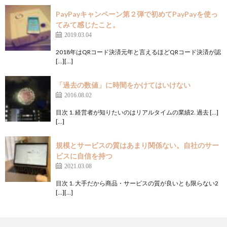
PayPayキャンペーン第２弾で初めてPayPayを使っ
てみて感じたこと。
2019.03.04
2018年はQRコード決済元年と言えるほどQRコード決済が認
[…][…]
「過去の数値」に時間をかけてはいけない
2016.08.02
目次 1. 経営者が知りたいのはリアルタイムの業績2. 過去 […]
[…]
規模とサービスの質はあまり関係ない。自社のサー
ビスに自信を持つ
2021.03.08
目次 1. 大手だから商品・サービスの質が良いとも限らない2
[…][…]