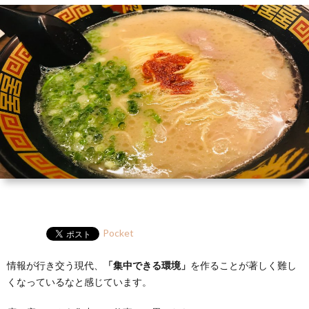
ー
HP
マ
筆
セ
ル
ガ
ミ
ナ
ー・
講
演
Pocket
情報が行き交う現代、
「集中できる環境」
を作ることが著しく難し
くなっているなと感じています。