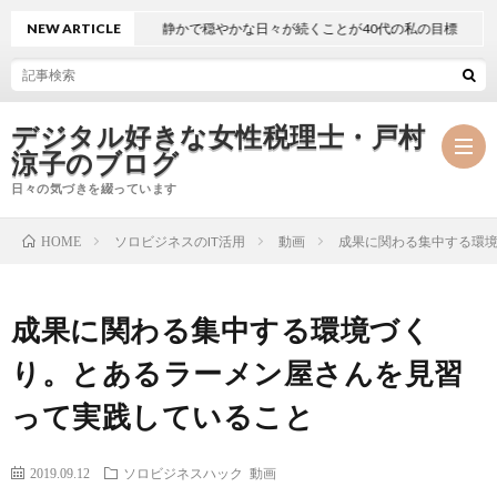
NEW ARTICLE
静かで穏やかな日々が続くことが40代の私の目標
デジタル好きな女性税理士・戸村
涼子のブログ
日々の気づきを綴っています
ソロビジネスのIT活用
動画
成果に関わる集中する環
HOME
プ
成果に関わる集中する環境づく
ロ
事
り。とあるラーメン屋さんを見習
フ
務
メ
って実践していること
ィ
所
ル
執
2019.09.12
ソロビジネスハック
動画