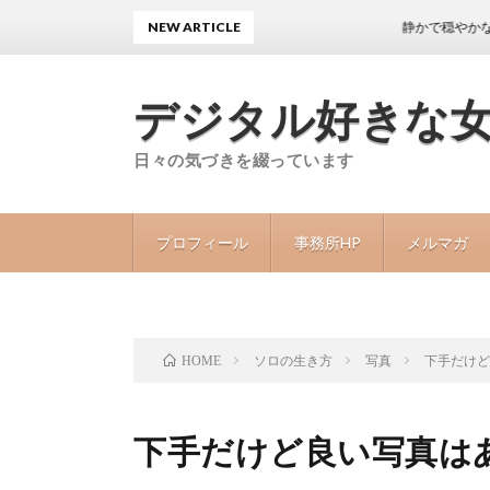
NEW ARTICLE
静かで穏やかな日々が続く
デジタル好きな
日々の気づきを綴っています
プロフィール
事務所HP
メルマガ
ソロの生き方
写真
下手だけ
HOME
下手だけど良い写真は