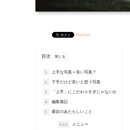
Pocket
目次
上手な写真＝良い写真？
1.
下手だけど良いと思う写真
2.
「上手」にこだわりすぎじゃないか
3.
編集後記
4.
最近のあたらしいこと
5.
メニュー
5.0.1.