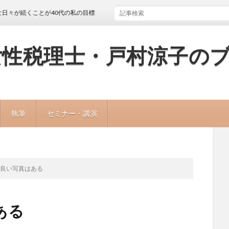
ことが40代の私の目標
女性税理士・戸村涼子の
執筆
セミナー・講演
ど良い写真はある
ある