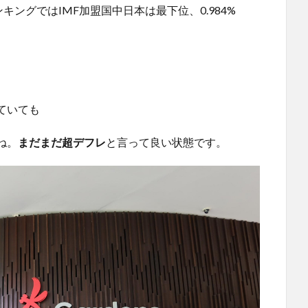
ンキングではIMF加盟国中日本は最下位、0.984%
ていても
ね。
まだまだ超デフレ
と言って良い状態です。