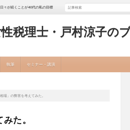
くことが40代の私の目標
女性税理士・戸村涼子の
執筆
セミナー・講演
「相場」の弊害を考えてみた。
てみた。