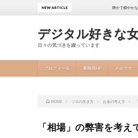
NEW ARTICLE
静かで穏やかな日々が続
デジタル好きな
日々の気づきを綴っています
プロフィール
事務所HP
メルマガ
ソロの生き方
お金の考え方
HOME
「相場」の弊害を考え