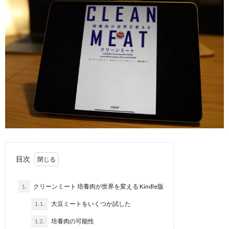
目次
1.
クリーンミート 培養肉が世界を変える Kindle版
1.1.
大豆ミートをいくつか試した
1.2.
培養肉の可能性