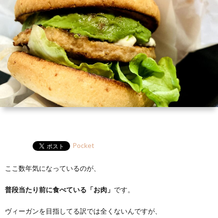
ー
HP
マ
筆
セ
ル
ガ
ミ
ナ
ー・
講
演
Pocket
ここ数年気になっているのが、
普段当たり前に食べている「お肉」
です。
ヴィーガンを目指してる訳では全くないんですが、