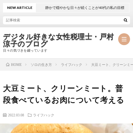
NEW ARTICLE
静かで穏やかな日々が続くことが40代の私の目標
デジタル好きな女性税理士・戸村
涼子のブログ
日々の気づきを綴っています
ソロの生き方
ライフハック
大豆ミート、クリーンミ
HOME
プ
大豆ミート、クリーンミート。普
ロ
事
段食べているお肉について考える
フ
務
メ
2022.03.08
ライフハック
ィ
所
ル
執