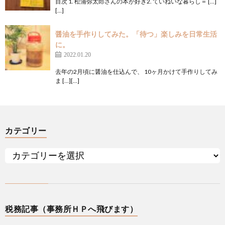
目次 1. 松浦弥太郎さんの本が好き2. ていねいな暮らし＝ […]
[…]
醤油を手作りしてみた。「待つ」楽しみを日常生活
に。
2022.01.20
去年の2月頃に醤油を仕込んで、 10ヶ月かけて手作りしてみ
ま […][…]
カテゴリー
税務記事（事務所ＨＰへ飛びます）