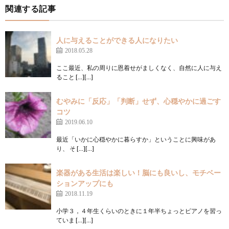
関連する記事
人に与えることができる人になりたい
2018.05.28
ここ最近、私の周りに恩着せがましくなく、自然に人に与え
ること […][…]
むやみに「反応」「判断」せず、心穏やかに過ごす
コツ
2019.06.10
最近「いかに心穏やかに暮らすか」ということに興味があ
り、 そ […][…]
楽器がある生活は楽しい！脳にも良いし、モチベー
ションアップにも
2018.11.19
小学３，４年生くらいのときに１年半ちょっとピアノを習っ
ていま […][…]