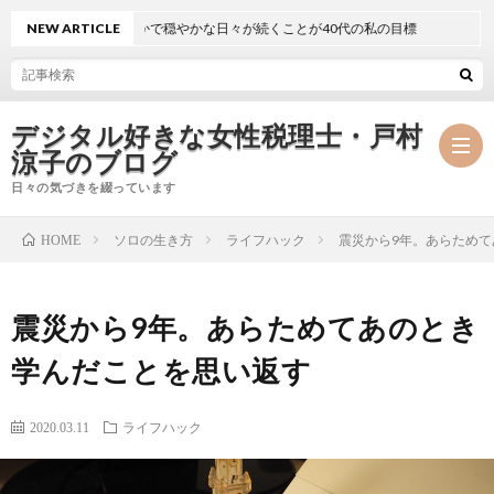
NEW ARTICLE
静かで穏やかな日々が続くことが40代の私の目標
デジタル好きな女性税理士・戸村
涼子のブログ
日々の気づきを綴っています
ソロの生き方
ライフハック
震災から9年。あらため
HOME
プ
震災から9年。あらためてあのとき
ロ
事
学んだことを思い返す
フ
務
メ
2020.03.11
ライフハック
ィ
所
ル
執