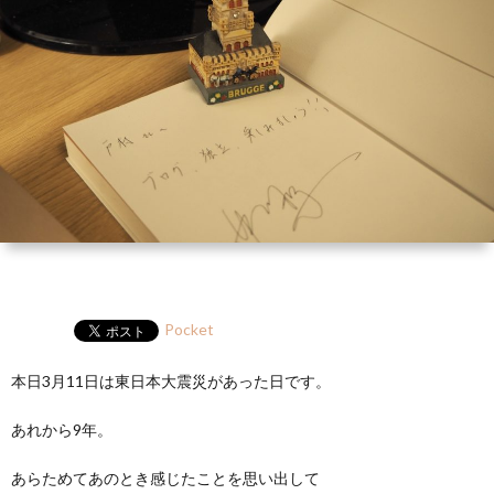
ー
HP
マ
筆
セ
ル
ガ
ミ
ナ
ー・
講
演
Pocket
本日3月11日は東日本大震災があった日です。
あれから9年。
あらためてあのとき感じたことを思い出して