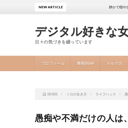
NEW ARTICLE
静かで穏やかな日々
デジタル好きな
日々の気づきを綴っています
プロフィール
事務所HP
メルマガ
ソロの生き方
ライフハック
HOME
愚痴や不満だけの人は