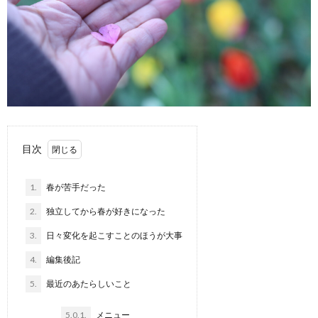
目次
1.
春が苦手だった
2.
独立してから春が好きになった
3.
日々変化を起こすことのほうが大事
4.
編集後記
5.
最近のあたらしいこと
5.0.1.
メニュー