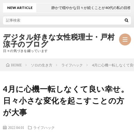
NEW ARTICLE
静かで穏やかな日々が続くことが40代の私の目標
デジタル好きな女性税理士・戸村
涼子のブログ
日々の気づきを綴っています
ソロの生き方
ライフハック
4月に心機一転しなくて
HOME
プ
4月に心機一転しなくて良い幸せ。
ロ
事
日々小さな変化を起こすことの方
フ
務
メ
が大事
ィ
所
ル
執
2022.04.01
ライフハック