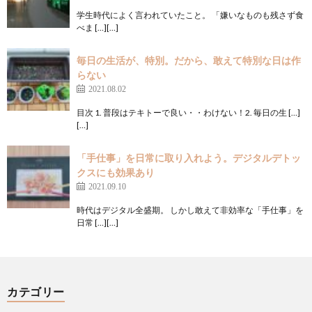
学生時代によく言われていたこと。 「嫌いなものも残さず食
べま […][…]
毎日の生活が、特別。だから、敢えて特別な日は作
らない
2021.08.02
目次 1. 普段はテキトーで良い・・わけない！2. 毎日の生 […]
[…]
「手仕事」を日常に取り入れよう。デジタルデトッ
クスにも効果あり
2021.09.10
時代はデジタル全盛期。 しかし敢えて非効率な「手仕事」を
日常 […][…]
カテゴリー