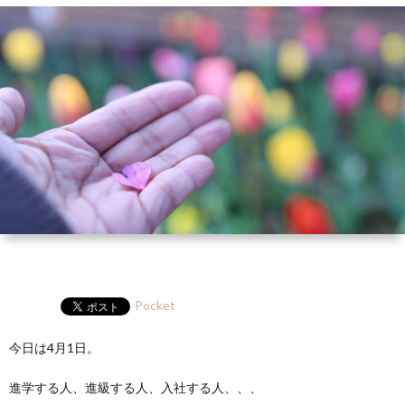
ー
HP
マ
筆
セ
ル
ガ
ミ
ナ
ー・
講
演
Pocket
今日は4月1日。
進学する人、進級する人、入社する人、、、