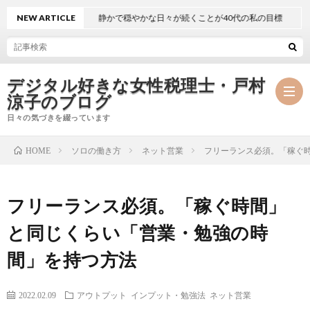
NEW ARTICLE
静かで穏やかな日々が続くことが40代の私の目標
デジタル好きな女性税理士・戸村
涼子のブログ
日々の気づきを綴っています
ソロの働き方
ネット営業
フリーランス必須。「稼ぐ
HOME
プ
フリーランス必須。「稼ぐ時間」
ロ
事
と同じくらい「営業・勉強の時
フ
務
メ
間」を持つ方法
ィ
所
ル
執
2022.02.09
アウトプット
インプット・勉強法
ネット営業