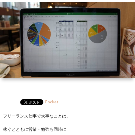
ー
HP
マ
筆
セ
ル
ガ
ミ
ナ
ー・
講
演
Pocket
フリーランス仕事で大事なことは、
稼ぐとともに営業・勉強も同時に