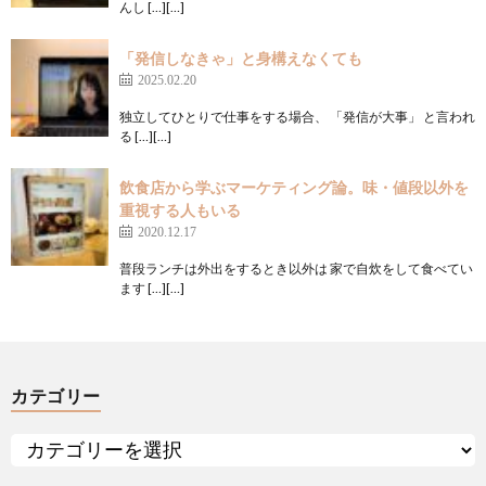
んし […][…]
「発信しなきゃ」と身構えなくても
2025.02.20
独立してひとりで仕事をする場合、 「発信が大事」 と言われ
る […][…]
飲食店から学ぶマーケティング論。味・値段以外を
重視する人もいる
2020.12.17
普段ランチは外出をするとき以外は 家で自炊をして食べてい
ます […][…]
カテゴリー