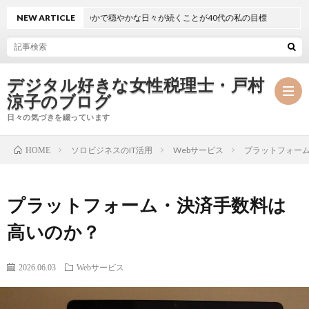
NEW ARTICLE
静かで穏やかな日々が続くことが40代の私の目標
デジタル好きな女性税理士・戸村
涼子のブログ
日々の気づきを綴っています
ソロビジネスのIT活用
Webサービス
プラットフォー
HOME
プ
プラットフォーム・決済手数料は
ロ
事
高いのか？
フ
務
メ
2026.06.03
Webサービス
ィ
所
ル
執