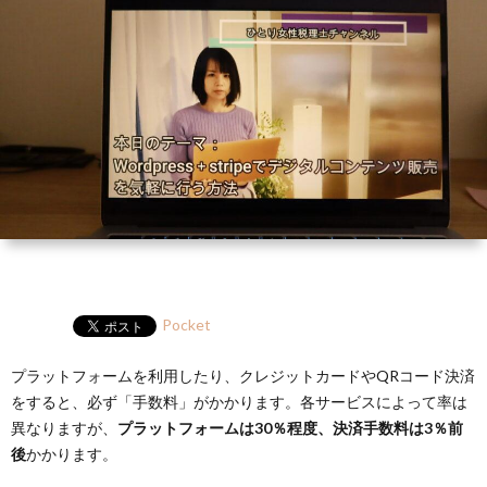
ー
HP
マ
筆
セ
ル
ガ
ミ
ナ
ー・
講
演
Pocket
プラットフォームを利用したり、クレジットカードやQRコード決済
をすると、必ず「手数料」がかかります。各サービスによって率は
異なりますが、
プラットフォームは30％程度、決済手数料は3％前
後
かかります。