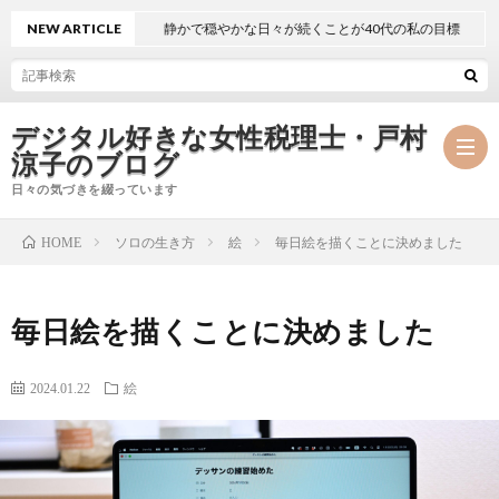
NEW ARTICLE
静かで穏やかな日々が続くことが40代の私の目標
デジタル好きな女性税理士・戸村
涼子のブログ
日々の気づきを綴っています
ソロの生き方
絵
毎日絵を描くことに決めました
HOME
プ
毎日絵を描くことに決めました
ロ
事
フ
務
2024.01.22
絵
メ
ィ
所
ル
執