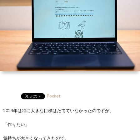
ー
HP
マ
筆
セ
ル
ガ
ミ
ナ
ー・
講
演
Pocket
2024年は特に大きな目標はたてていなかったのですが、
「作りたい」
気持ちが大きくなってきたので、