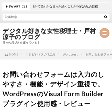
NEW ARTICLE
静かで穏やかな日々が続くことが40代の私の目標
デジタル好きな女性税理士・戸村
涼子のブログ
日々の気づきを綴っています
ソロビジネスのIT活用
Wordpress
お問い合わせフォーム
HOME
プ
お問い合わせフォームは入力のし
ロ
事
やすさ・機能・デザイン重視で。
フ
務
メ
WordPressのVisual Form Builder
ィ
所
ル
執
プラグイン使用感・レビュー