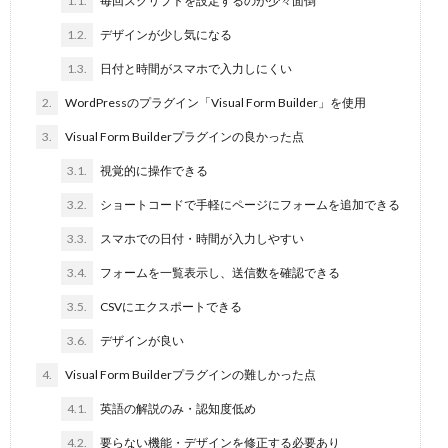
1.1.
毎回スクリプトを設定するのが少々面倒
1.2.
デザインが少し気になる
1.3.
日付と時間がスマホで入力しにくい
2.
WordPressのプラグイン「Visual Form Builder」を使用
3.
Visual Form Builderプラグインの良かった点
3.1.
視覚的に操作できる
3.2.
ショートコードで手軽にページにフォームを追加できる
3.3.
スマホでの日付・時間が入力しやすい
3.4.
フォームを一覧表示し、送信数を確認できる
3.5.
CSVにエクスポートできる
3.6.
デザインが良い
4.
Visual Form Builderプラグインの難しかった点
4.1.
英語の解説のみ・認知度低め
4.2.
要らない機能・デザインを修正する必要あり