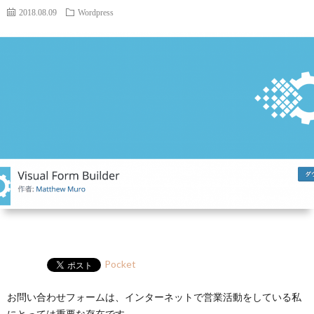
ー
HP
マ
筆
セ
2018.08.09
Wordpress
ル
ガ
ミ
ナ
ー・
講
演
Pocket
お問い合わせフォームは、インターネットで営業活動をしている私
にとっては重要な存在です。