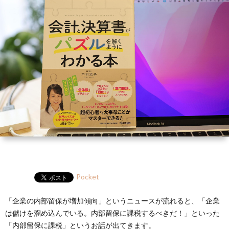
ー
HP
マ
筆
セ
ル
ガ
ミ
ナ
ー・
講
演
Pocket
「企業の内部留保が増加傾向」というニュースが流れると、「企業
は儲けを溜め込んでいる。内部留保に課税するべきだ！」といった
「内部留保に課税」というお話が出てきます。