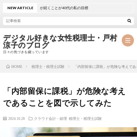
かで穏やかな日々が続くことが40代の私の目標
NEW ARTICLE
デジタル好きな女性税理士・戸村
涼子のブログ
日々の気づきを綴っています
税理士・税理士試験
「内部留保に課税」が危険な考えであ
HOME
プ
「内部留保に課税」が危険な考え
ロ
事
であることを図で示してみた
フ
務
メ
2024.10.28
クラウド会計・経理
税理士・税理士試験
ィ
所
ル
執