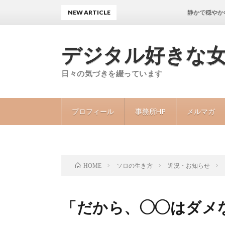
NEW ARTICLE
静かで穏やかな日々が
デジタル好きな
日々の気づきを綴っています
プロフィール
事務所HP
メルマガ
ソロの生き方
近況・お知らせ
HOME
「だから、◯◯はダメ