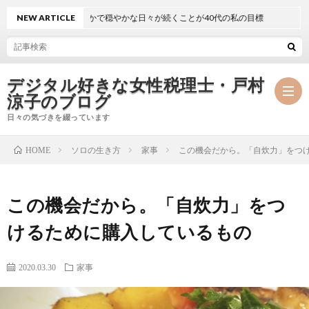
NEW ARTICLE
静かで穏やかな日々が続くことが40代の私の目標
デジタル好きな女性税理士・戸村
涼子のブログ
日々の気づきを綴っています
ソロの生き方
家事
この機会だから。「自炊力」をつ
HOME
プ
この機会だから。「自炊力」をつ
ロ
事
けるために購入しているもの
フ
務
メ
2020.03.30
家事
ィ
所
ル
執