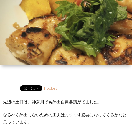
ー
HP
マ
筆
セ
ル
ガ
ミ
ナ
ー・
講
演
Pocket
先週の土日は、神奈川でも外出自粛要請がでました。
なるべく外出しないための工夫はますます必要になってくるかなと
思っています。