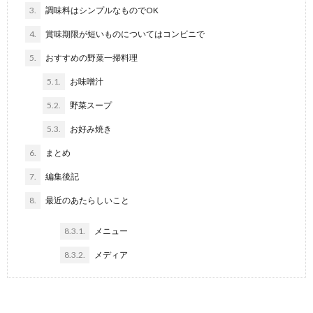
3.
調味料はシンプルなものでOK
4.
賞味期限が短いものについてはコンビニで
5.
おすすめの野菜一掃料理
5.1.
お味噌汁
5.2.
野菜スープ
5.3.
お好み焼き
6.
まとめ
7.
編集後記
8.
最近のあたらしいこと
8.3.1.
メニュー
8.3.2.
メディア