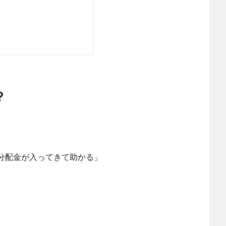
？
分配金が入ってきて助かる」